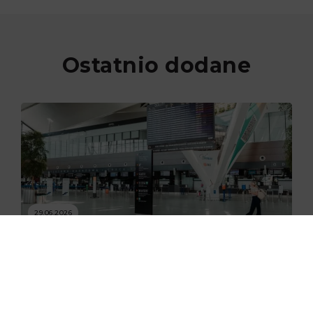
Ostatnio dodane
29.06.2026
Nowe skanery na lotnisku w
Gdańsku już zaczęły działać