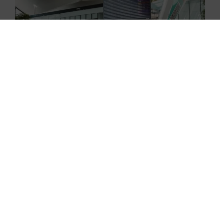
29.06.2026
Nowe skanery na lotnisku w
Gdańsku już zaczęły działać
29.06.2026