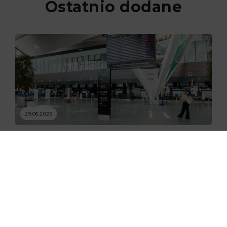
Ostatnio dodane
29.06.2026
Nowe skanery na lotnisku w
Gdańsku już zaczęły działać