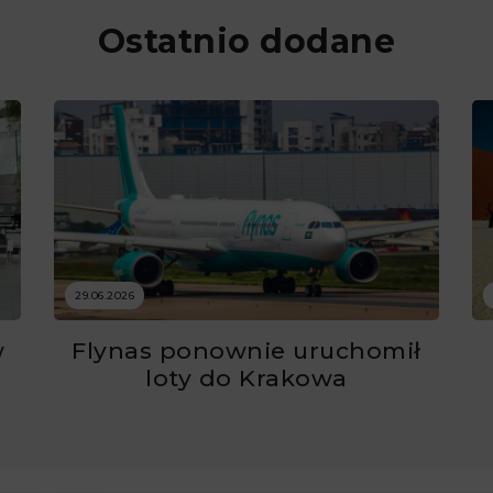
Ostatnio dodane
29.06.2026
w
Flynas ponownie uruchomił
ć
loty do Krakowa