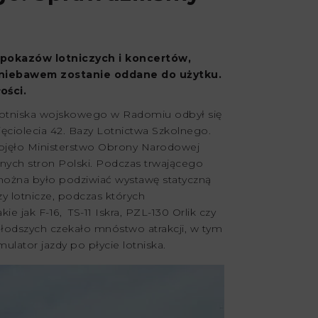
z pokazów lotniczych i koncertów,
ż niebawem zostanie oddane do użytku.
ości.
 lotniska wojskowego w Radomiu odbył się
ięciolecia 42. Bazy Lotnictwa Szkolnego.
objęło Ministerstwo Obrony Narodowej
ych stron Polski. Podczas trwającego
można było podziwiać wystawę statyczną
y lotnicze, podczas których
ie jak F-16, TS-11 Iskra, PZL-130 Orlik czy
łodszych czekało mnóstwo atrakcji, w tym
ulator jazdy po płycie lotniska.