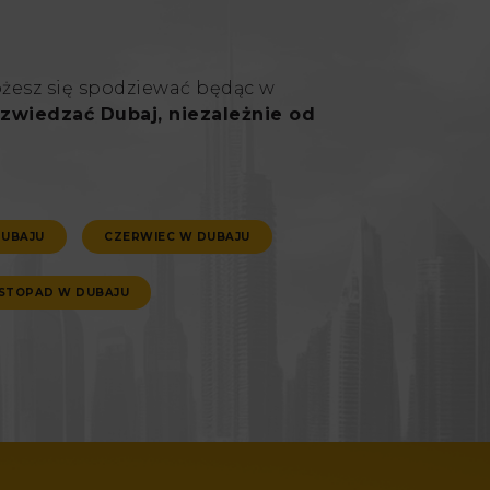
ożesz się spodziewać będąc w
zwiedzać Dubaj, niezależnie od
DUBAJU
CZERWIEC W DUBAJU
ISTOPAD W DUBAJU