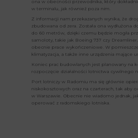
ona w obecności przewodnika, który dokładni
w terminalu, jak również poza nim.
Z informacji nam przekazanych wynika, że dro
zbudowana od zera. Została ona wydłużona do
do 60 metrów, dzięki czemu będzie mogła pr
samoloty, takie jak Boeing 737 czy Dreamline
obecnie prace wykończeniowe. W pomieszcze
klimatyzacja, a także inne urządzenia mające u
Koniec prac budowlanych jest planowany na k
rozpoczęcie działalności lotnictwa cywilnego n
Port lotniczy w Radomiu ma się głównie opie
niskokosztowych oraz na czarterach, tak aby 
w Warszawie. Obecnie nie wiadomo jednak, jaki
operować z radomskiego lotniska.