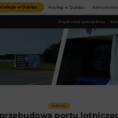
Atrakcje w Dubaju
Noclegi w Dubaju
Nieruchomoś
Znajdź towarzysza podróży
Rela
06.08.2021
przebudowa portu lotniczeg