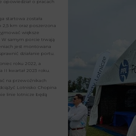
e opowiedział o pracach
ga startowa została
 2,5 km oraz poszerzona
zyjmować większe
r. W samym porcie trwają
niach jest montowana
sprawnić działanie portu.
oniec roku 2022, a
a II kwartał 2023 roku.
rać na przewoźnikach
odciążyć Lotnisko Chopina
e linie lotnicze będą