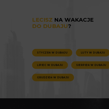
LECISZ
NA WAKACJE
DO DUBAJU
?
STYCZEŃ W DUBAJU
LUTY W DUBAJU
LIPIEC W DUBAJU
SIERPIEŃ W DUBAJU
GRUDZIEŃ W DUBAJU