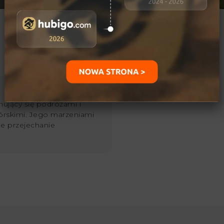
ujący się podróżami i
órskimi. Jego marzeniami
kże przejechanie