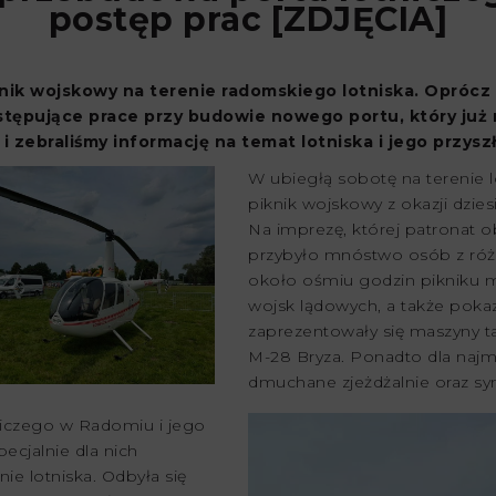
postęp prac [ZDJĘCIA]
piknik wojskowy na terenie radomskiego lotniska. Opróc
stępujące prace przy budowie nowego portu, który ju
i zebraliśmy informację na temat lotniska i jego przyszł
W ubiegłą sobotę na terenie
piknik wojskowy z okazji dzies
Na imprezę, której patronat 
przybyło mnóstwo osób z różn
około ośmiu godzin pikniku 
wojsk lądowych, a także pokaz
zaprezentowały się maszyny tak
M-28 Bryza. Ponadto dla najm
dmuchane zjeżdżalnie oraz sym
niczego w Radomiu i jego
ecjalnie dla nich
e lotniska. Odbyła się