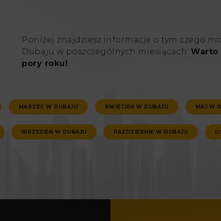
Poniżej znajdziesz informacje o tym czego m
Dubaju w poszczególnych miesiącach.
Warto 
pory roku!
MARZEC W DUBAJU
KWIECIEŃ W DUBAJU
MAJ W 
WRZESIEŃ W DUBAJU
PAŹDZIERNIK W DUBAJU
L