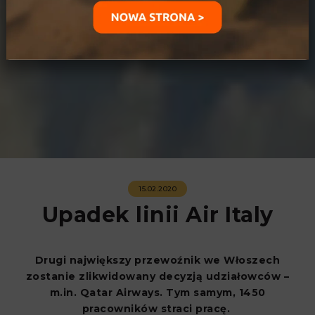
15.02.2020
Upadek linii Air Italy
Drugi największy przewoźnik we Włoszech
zostanie zlikwidowany decyzją udziałowców –
m.in. Qatar Airways. Tym samym, 1450
pracowników straci pracę.