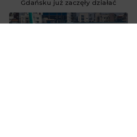
Gdańsku już zaczęły działać
29.06.2026
Flynas ponownie uruchomił loty
do Krakowa