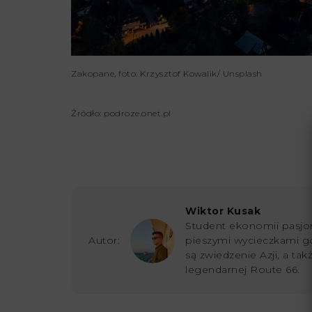
Zakopane, foto: Krzysztof Kowalik/ Unsplash
Źródło: podroze.onet.pl
Wiktor Kusak
Student ekonomii pasjon
Autor:
pieszymi wycieczkami g
są zwiedzenie Azji, a ta
legendarnej Route 66.