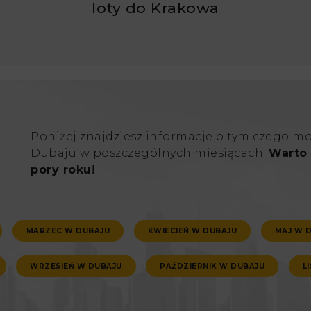
ć
loty do Krakowa
Poniżej znajdziesz informacje o tym czego m
Dubaju w poszczególnych miesiącach.
Warto 
pory roku!
MARZEC W DUBAJU
KWIECIEŃ W DUBAJU
MAJ W 
WRZESIEŃ W DUBAJU
PAŹDZIERNIK W DUBAJU
L