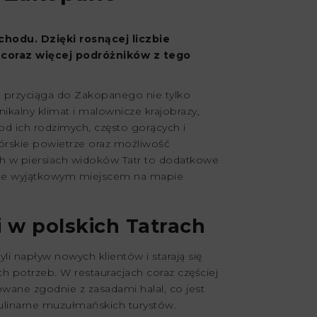
chodu. Dzięki rosnącej liczbie
, coraz więcej podróżników z tego
 przyciąga do Zakopanego nie tylko
ikalny klimat i malownicze krajobrazy,
d ich rodzimych, często gorących i
rskie powietrze oraz możliwość
ch w piersiach widoków Tatr to dodatkowe
pane wyjątkowym miejscem na mapie
i w polskich Tatrach
li napływ nowych klientów i starają się
h potrzeb. W restauracjach coraz częściej
wane zgodnie z zasadami halal, co jest
linarne muzułmańskich turystów.