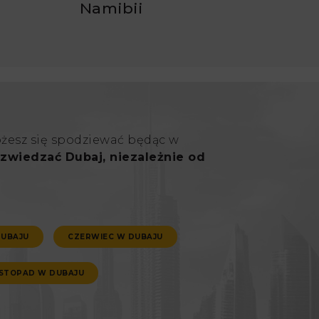
Namibii
ożesz się spodziewać będąc w
zwiedzać Dubaj, niezależnie od
DUBAJU
CZERWIEC W DUBAJU
ISTOPAD W DUBAJU