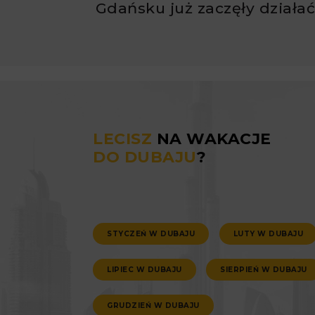
Gdańsku już zaczęły działa
LECISZ
NA WAKACJE
DO DUBAJU
?
STYCZEŃ W DUBAJU
LUTY W DUBAJU
LIPIEC W DUBAJU
SIERPIEŃ W DUBAJU
GRUDZIEŃ W DUBAJU