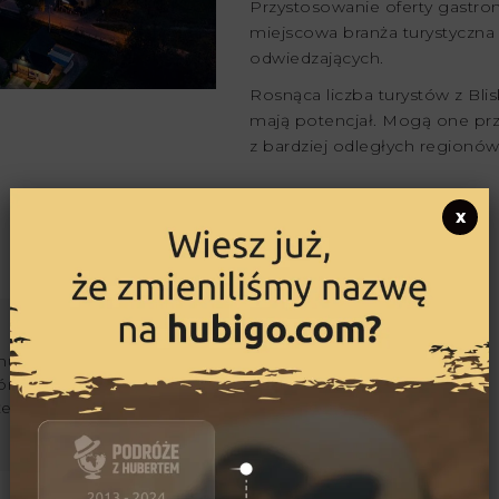
Przystosowanie oferty gastron
miejscowa branża turystyczna
odwiedzających.
Rosnąca liczba turystów z Bli
mają potencjał. Mogą one przy
z bardziej odległych regionów
x
ujący się podróżami i
órskimi. Jego marzeniami
kże przejechanie