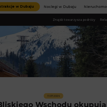
Atrakcje w Dubaju
Noclegi w Dubaju
Nieruchomoś
Znajdź towarzysza podróży
Rela
11.07.2024
 Bliskiego Wschodu okupuj