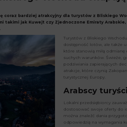
ię coraz bardziej atrakcyjny dla turystów z Bliskiego Ws
mi takimi jak Kuwejt czy Zjednoczone Emiraty Arabskie
.
Turystów z Bliskiego Wschodu
dostępność lotów, ale także un
które stanowią miłą odmianę o
suchych warunków. Świeże, gó
podziwiania zapierających de
atrakcje, które czynią Zako
turystycznej Europy.
Arabscy turyśc
Lokalni przedsiębiorcy zauważy
dostosować swoje oferty do ic
można znaleźć dania przygoto
odpowiedzią na wymagania ku