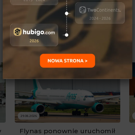
Ostatnio dodane
29.06.2026
w
Flynas ponownie uruchomił