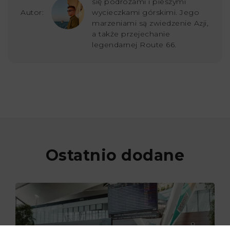
się podróżami i pieszymi
Autor:
wycieczkami górskimi. Jego
marzeniami są zwiedzenie Azji,
a także przejechanie
legendarnej Route 66.
Ostatnio dodane