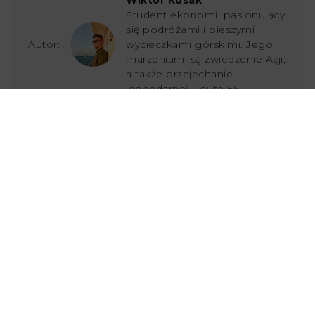
Student ekonomii pasjonujący
się podróżami i pieszymi
Autor:
wycieczkami górskimi. Jego
marzeniami są zwiedzenie Azji,
a także przejechanie
legendarnej Route 66.
Ostatnio dodane