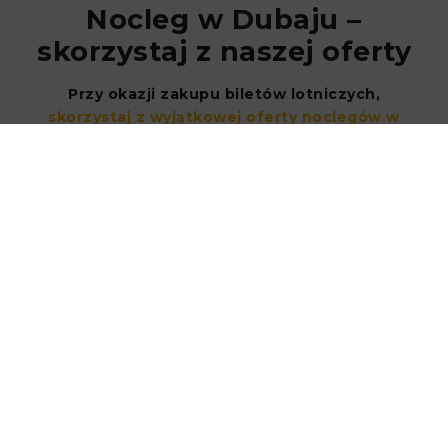
Nocleg w Dubaju –
skorzystaj z naszej oferty
Przy okazji zakupu biletów lotniczych,
skorzystaj z wyjątkowej oferty noclegów w
naszych apartamentach
położonych w
prestiżowej dzielnicy Dubai Marina.
Nasze
apartamenty zapewniają nie tylko wygodę i
elegancję, ale także dostęp do jednej z najbardziej
ekskluzywnych lokalizacji w mieście.
Część z oferowanych przez nas apartamentów
znajduje się w Princess Tower, jednym z najwyższych
wieżowców mieszkalnych na świecie. Zamieszkaj w
luksusowych wnętrzach i ciesz się zapierającymi
dech w piersiach widokami na Zatokę Perską i
panoramę Dubaju.