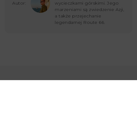
Autor:
wycieczkami górskimi. Jego
marzeniami są zwiedzenie Azji,
a także przejechanie
legendarnej Route 66.
Ostatnio dodane