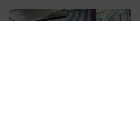
29.06.2026
Nowe skanery na lotnisku w
Gdańsku już zaczęły działać