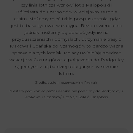
czy linia lotnicza wznowi lot z Małopolski i
Trójmiasta do Czarnogóry w kolejnym sezonie
letnim. Możemy mieć takie przypuszczenia, gdyż
jest to trasa typowo wakacyjna. Bez potwierdzenia
jednak możemy się opierać jedynie na
przypuszczeniach i domysłach. Utrzymanie trasy z
Krakowa i Gdańska do Czarnogóry to bardzo ważna
sprawa dla tych lotnisk. Polacy uwielbiają spędzać
wakacje w Czarnogórze, a połączenia do Podgoricy
są jednymi z najbardziej obleganych w sezonie
letnim.
Źródło: system rezerwacyjny Ryanair
Niestety pod koniec października nie polecimy do Podgoricy z
Krakowa i Gdańska/ Tło: Nejc Soklič, Unsplash