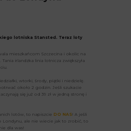
kiego lotniska Stansted. Teraz loty
wala mieszkańcom Szczecina i okolic na
ania irlandzka linia lotnicza zwiększyła
ciu.
iałki, wtorki, środy, piątki i niedzielę.
otrwać około 2 godzin. Jeśli szukacie
czynają się już od 39 zł w jedną stronę i
anich lotów, to napiszcie
DO NAS
! A jeśli
Londynu, ale nie wiecie jak to zrobić, to
ie dla was!