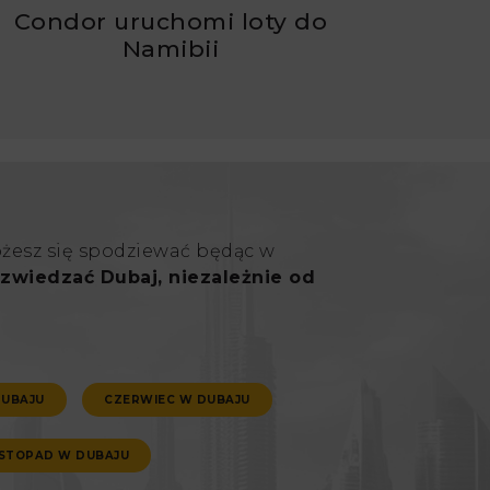
Condor uruchomi loty do
Namibii
ożesz się spodziewać będąc w
zwiedzać Dubaj, niezależnie od
DUBAJU
CZERWIEC W DUBAJU
ISTOPAD W DUBAJU