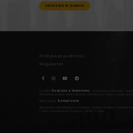
GRUDZIEŃ W DUBAJU
Polityka prywatności
Regulamin
©
2026
Podróże z Hubertem
- promocje lotnicze i wa
Wszelkie prawa zastrzeżone.
Zaplanuj z nami swoje wcz
Realizacja:
Kompromix
Wycieczki fakultatywne Dubaj
|
Hotele Dubaj
|
Apartame
|
Plan zwiedzania Dubaju
|
Safari Dubaj