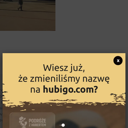
x
reportażysta i podróżnik.
podcastów i copywritter.
zukać historii ludzi
nik Wietnamu,
 Arabskich i państw
ego.