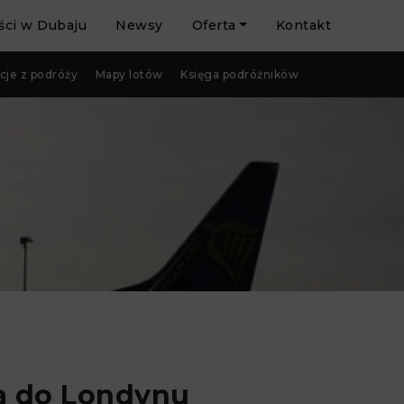
ci w Dubaju
Newsy
Oferta
Kontakt
cje z podróży
Mapy lotów
Księga podróżników
na do Londynu