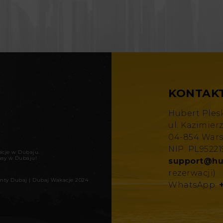
KONTAK
Hubert Ples
ul. Kazimier
04-854 War
NIP: PL9522
kacje w Dubaju
.
asy w Dubaju!
support@hu
rezerwacji)
nty Dubaj
|
Dubaj Wakacje 2024
WhatsApp: