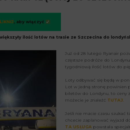
LIKNIJ
, aby włączyć
zwiększyły ilość lotów na trasie ze Szczecina do londyńs
Już od 28 lutego Ryanair poz
częstsze podróże do Londynu. T
tygodniową ilość lotów do pię
Loty odbywać się będą w poniedz
Lot w jedną stronę powinien p
biletów do Londynu, to ceny za
możecie je znaleźć
TUTAJ
.
Jeśli nie macie czasu szukać t
chcecie zaplanować wyjazd do 
TA USŁUGA
powstała specjaln