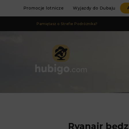
Promocje lotnicze
Wyjazdy do Dubaju
Pamiętasz o Strefie Podróżnika?
Ryanair będz