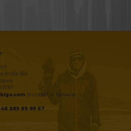
T
kot
za Króla 16A
szawa
193787
bigo.com
(Kontakt w sprawie
+48 889 89 89 67