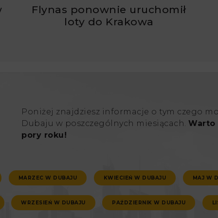
w
Flynas ponownie uruchomił
ć
loty do Krakowa
Poniżej znajdziesz informacje o tym czego m
Dubaju w poszczególnych miesiącach.
Warto 
pory roku!
MARZEC W DUBAJU
KWIECIEŃ W DUBAJU
MAJ W 
WRZESIEŃ W DUBAJU
PAŹDZIERNIK W DUBAJU
L