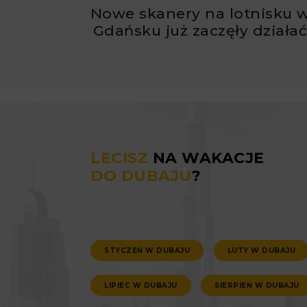
Nowe skanery na lotnisku 
Gdańsku już zaczęły działa
LECISZ
NA WAKACJE
DO DUBAJU
?
STYCZEŃ W DUBAJU
LUTY W DUBAJU
LIPIEC W DUBAJU
SIERPIEŃ W DUBAJU