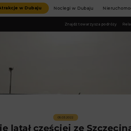
Atrakcje w Dubaju
Noclegi w Dubaju
Nieruchomoś
Znajdź towarzysza podróży
Rela
05.03.2022
ie latał częściej ze Szczeci