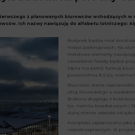
 pierwszego z planowanych biurowców wchodzących w s
ców. Ich nazwy nawiązują do alfabetu lotniczego: Alph
Budynek będzie miał docelowo
miejsc parkingowych. Na alum
metalowe elementy nawiązując
oświetlenie fasady będzie pr
Alpha ma pełnić funkcję biur
powierzchnia 8,5 tys. metrów
Biurowiec stanie naprzeciwko
ulicą Słowackiego a wiadukte
Budowa drugiego z kolei biur
tys. metrów kwadratowych i 3
dużej mierze zależała od su
Kompleks zaplanowano jako 
niepełnosprawnym. W projekci