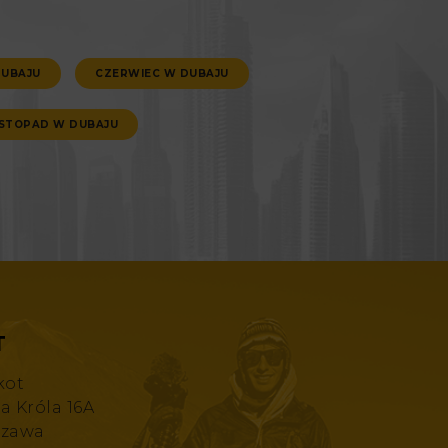
DUBAJU
CZERWIEC W DUBAJU
ISTOPAD W DUBAJU
T
kot
za Króla 16A
szawa