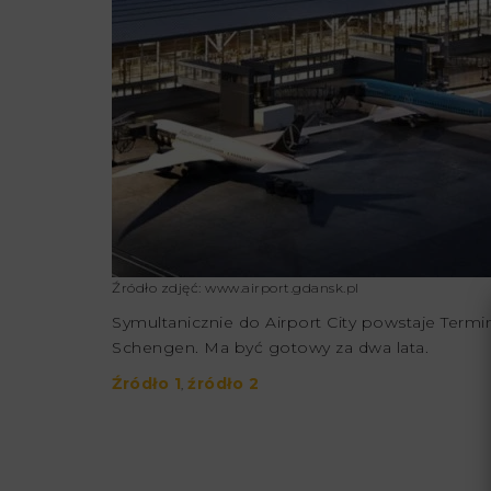
Źródło zdjęć: www.airport.gdansk.pl
Symultanicznie do Airport City powstaje Termi
Schengen. Ma być gotowy za dwa lata.
Źród
ło 1
źródło 2
,