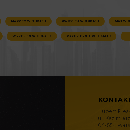
MARZEC W DUBAJU
KWIECIEŃ W DUBAJU
MAJ W 
WRZESIEŃ W DUBAJU
PAŹDZIERNIK W DUBAJU
L
KONTAK
Hubert Ples
ul. Kazimier
04-854 War