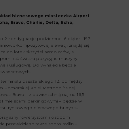
kład biznesowego miasteczka Airport
a, Bravo, Charlie, Delta, Echo,
 2 kondygnacje podziemne, 6 pięter i 197
iniowo-kompozytowej elewacji znajdą się
e do lotek skrzydeł samolotów, a
zypominać światła pozycyjne maszyny.
ową i usługową. Do wynajęcia będzie
 kwadratowych.
 terminalu pasażerskiego T2, pomiędzy
m Pomorskiej Kolei Metropolitalnej.
owca Bravo – z powierzchnią najmu 16,5
81 miejscami parkingowymi – będzie w
kcesu rynkowego pierwszego budynku.
przyjazny rowerzystom i osobom
e przewidziano także sporo roślin –