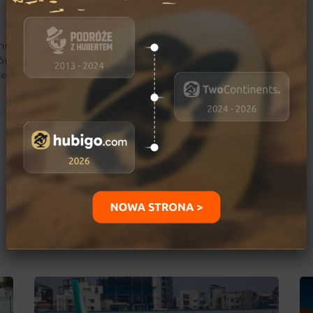
ujący się podróżami i
órskimi. Jego marzeniami
kże przejechanie
Ostatnio dodane