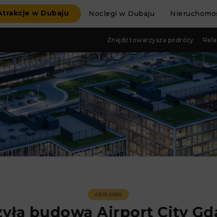
Atrakcje w Dubaju
Noclegi w Dubaju
Nieruchomoś
Znajdź towarzysza podróży
Rela
03.01.2020
yła budowa Airport City G