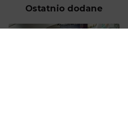
Ostatnio dodane
29.06.2026
Nowe skanery na lotnisku w
Gdańsku już zaczęły działać