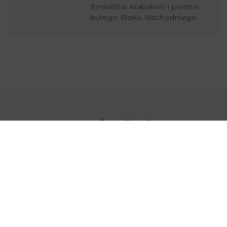
Emiratów Arabskich i państw
byłego Bloku Wschodniego.
Ostatnio dodane