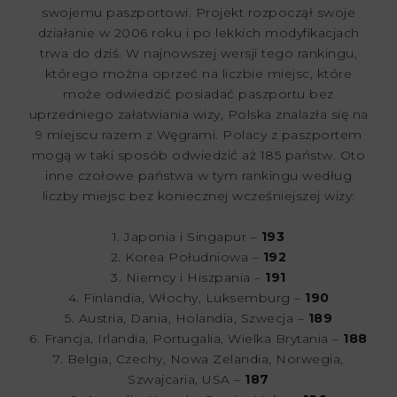
swojemu paszportowi. Projekt rozpoczął swoje
działanie w 2006 roku i po lekkich modyfikacjach
trwa do dziś. W najnowszej wersji tego rankingu,
którego można oprzeć na liczbie miejsc, które
może odwiedzić posiadać paszportu bez
uprzedniego załatwiania wizy, Polska znalazła się na
9 miejscu razem z Węgrami. Polacy z paszportem
mogą w taki sposób odwiedzić aż 185 państw. Oto
inne czołowe państwa w tym rankingu według
liczby miejsc bez koniecznej wcześniejszej wizy:
1. Japonia i Singapur –
193
2. Korea Południowa –
192
3. Niemcy i Hiszpania –
191
4. Finlandia, Włochy, Luksemburg –
190
5. Austria, Dania, Holandia, Szwecja –
189
6. Francja, Irlandia, Portugalia, Wielka Brytania –
188
7. Belgia, Czechy, Nowa Zelandia, Norwegia,
Szwajcaria, USA –
187