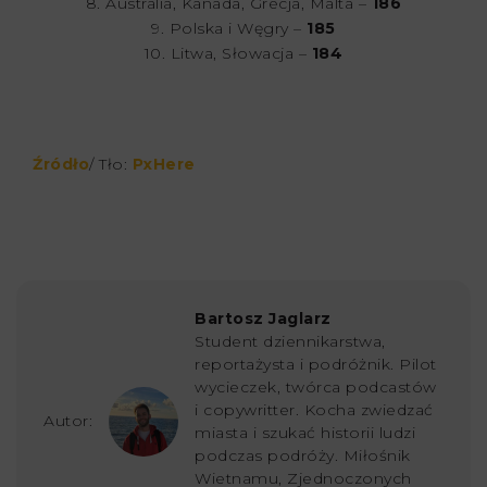
8. Australia, Kanada, Grecja, Malta –
186
9. Polska i Węgry –
185
10. Litwa, Słowacja –
184
Źródło
/ Tło:
PxHere
Bartosz Jaglarz
Student dziennikarstwa,
reportażysta i podróżnik. Pilot
wycieczek, twórca podcastów
i copywritter. Kocha zwiedzać
Autor:
miasta i szukać historii ludzi
podczas podróży. Miłośnik
Wietnamu, Zjednoczonych