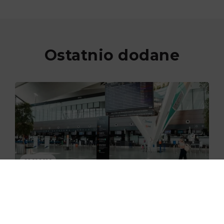
Ostatnio dodane
29.06.2026
Nowe skanery na lotnisku w
Gdańsku już zaczęły działać