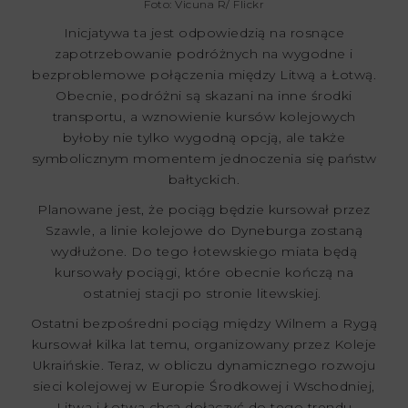
Foto: Vicuna R/ Flickr
Inicjatywa ta jest odpowiedzią na rosnące
zapotrzebowanie podróżnych na wygodne i
bezproblemowe połączenia między Litwą a Łotwą.
Obecnie, podróżni są skazani na inne środki
transportu, a wznowienie kursów kolejowych
byłoby nie tylko wygodną opcją, ale także
symbolicznym momentem jednoczenia się państw
bałtyckich.
Planowane jest, że pociąg będzie kursował przez
Szawle, a linie kolejowe do Dyneburga zostaną
wydłużone. Do tego łotewskiego miata będą
kursowały pociągi, które obecnie kończą na
ostatniej stacji po stronie litewskiej.
Ostatni bezpośredni pociąg między Wilnem a Rygą
kursował kilka lat temu, organizowany przez Koleje
Ukraińskie. Teraz, w obliczu dynamicznego rozwoju
sieci kolejowej w Europie Środkowej i Wschodniej,
Litwa i Łotwa chcą dołączyć do tego trendu