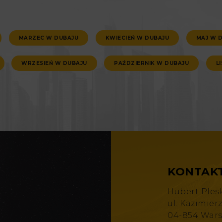
MARZEC W DUBAJU
KWIECIEŃ W DUBAJU
MAJ W 
WRZESIEŃ W DUBAJU
PAŹDZIERNIK W DUBAJU
L
KONTAK
Hubert Ples
ul. Kazimier
04-854 War