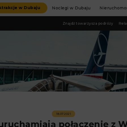
Atrakcje w Dubaju
Noclegi w Dubaju
Nieruchomoś
Znajdź towarzysza podróży
Rela
18.07.2021
uruchamiają połączenie z W