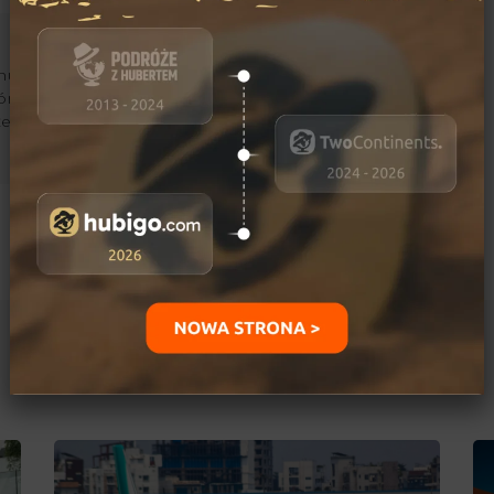
ujący się podróżami i
órskimi. Jego marzeniami
kże przejechanie
Ostatnio dodane