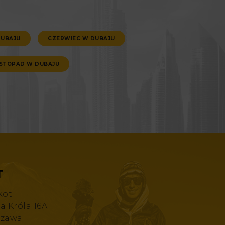
DUBAJU
CZERWIEC W DUBAJU
ISTOPAD W DUBAJU
T
kot
za Króla 16A
szawa