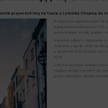
nik przywrócił loty na trasie z Lotniska Chopina do stol
Połączenie wystartowało 18 l
będą realizowane przez LOT cz
poniedziałek, środę, piątek i ni
Samolot odleci z Warszawy o g
Dublinie o godz. 16:35. W dr
o godzinie 17:25, przylot na 
21:25.
Loty na tej trasie zostały w
nagłym pogorszeniem się syt
przez irlandzkie władze dodatk