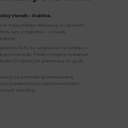
icy Irlandii – Dublina.
ipca. Rejsy między Warszawą a Lublinem
tery razy w tygodniu – w każdy
edzielę.
odzinie 15:35, by wylądować na lotnisku w
ogę powrotną do Polski maszyna wystartuje
Lotnisko Chopina jest planowany na godz.
znowione po przerwie spowodowanej
uacji pandemicznej i wprowadzeniem
owych restrykcji.