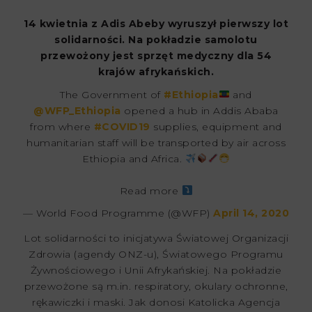
14 kwietnia z Adis Abeby wyruszył pierwszy lot
solidarności. Na pokładzie samolotu
przewożony jest sprzęt medyczny dla 54
krajów afrykańskich.
The Government of
#Ethiopia
and
@WFP_Ethiopia
opened a hub in Addis Ababa
from where
#COVID19
supplies, equipment and
humanitarian staff will be transported by air across
Ethiopia and Africa.
Read more
— World Food Programme (@WFP)
April 14, 2020
Lot solidarności to inicjatywa Światowej Organizacji
Zdrowia (agendy ONZ-u), Światowego Programu
Żywnościowego i Unii Afrykańskiej. Na pokładzie
przewożone są m.in. respiratory, okulary ochronne,
rękawiczki i maski. Jak donosi Katolicka Agencja