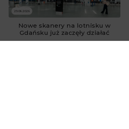
29.06.2026
Nowe skanery na lotnisku w
Gdańsku już zaczęły działać
29.06.2026
Flynas ponownie uruchomił loty
do Krakowa