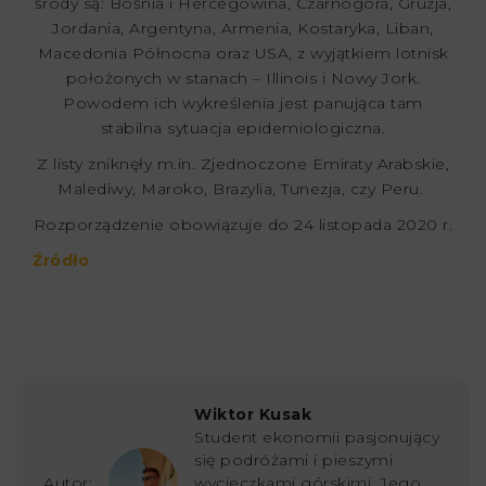
środy są: Bośnia i Hercegowina, Czarnogóra, Gruzja,
Jordania, Argentyna, Armenia, Kostaryka, Liban,
Macedonia Północna oraz USA, z wyjątkiem lotnisk
położonych w stanach – Illinois i Nowy Jork.
Powodem ich wykreślenia jest panująca tam
stabilna sytuacja epidemiologiczna.
Z listy zniknęły m.in. Zjednoczone Emiraty Arabskie,
Malediwy, Maroko, Brazylia, Tunezja, czy Peru.
Rozporządzenie obowiązuje do 24 listopada 2020 r.
Źródło
Wiktor Kusak
Student ekonomii pasjonujący
się podróżami i pieszymi
Autor:
wycieczkami górskimi. Jego