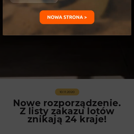
10.11.2020
Nowe rozporządzenie.
Z listy zakazu lotów
znikają 24 kraje!