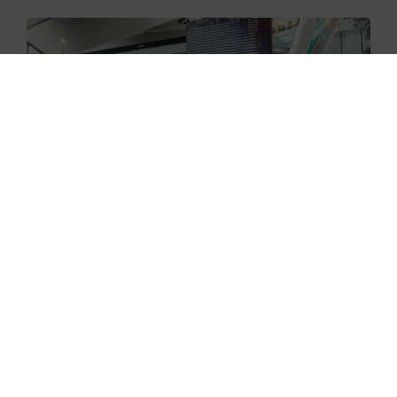
29.06.2026
Nowe skanery na lotnisku w
Gdańsku już zaczęły działać
29.06.2026