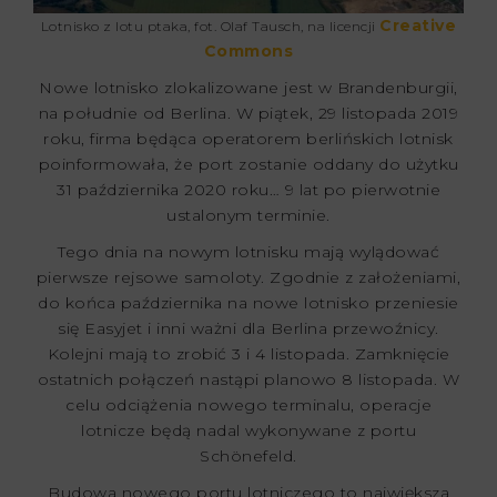
Creative
Lotnisko z lotu ptaka, fot. Olaf Tausch, na licencji
Commons
Nowe lotnisko zlokalizowane jest w Brandenburgii,
na południe od Berlina. W piątek, 29 listopada 2019
roku, firma będąca operatorem berlińskich lotnisk
poinformowała, że port zostanie oddany do użytku
31 października 2020 roku… 9 lat po pierwotnie
ustalonym terminie.
Tego dnia na nowym lotnisku mają wylądować
pierwsze rejsowe samoloty. Zgodnie z założeniami,
do końca października na nowe lotnisko przeniesie
się Easyjet i inni ważni dla Berlina przewoźnicy.
Kolejni mają to zrobić 3 i 4 listopada. Zamknięcie
ostatnich połączeń nastąpi planowo 8 listopada. W
celu odciążenia nowego terminalu, operacje
lotnicze będą nadal wykonywane z portu
Schönefeld.
Budowa nowego portu lotniczego to największa