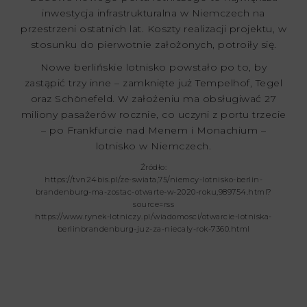
inwestycja infrastrukturalna w Niemczech na
przestrzeni ostatnich lat. Koszty realizacji projektu, w
stosunku do pierwotnie założonych, potroiły się.
Nowe berlińskie lotnisko powstało po to, by
zastąpić trzy inne – zamknięte już Tempelhof, Tegel
oraz Schönefeld. W założeniu ma obsługiwać 27
miliony pasażerów rocznie, co uczyni z portu trzecie
– po Frankfurcie nad Menem i Monachium –
lotnisko w Niemczech.
Źródło:
https://tvn24bis.pl/ze-swiata,75/niemcy-lotnisko-berlin-
brandenburg-ma-zostac-otwarte-w-2020-roku,989754.html?
source=rss
https://www.rynek-lotniczy.pl/wiadomosci/otwarcie-lotniska-
berlinbrandenburg-juz-za-niecaly-rok-7360.html