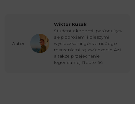
Wiktor Kusak
Student ekonomii pasjonujący
się podróżami i pieszymi
Autor:
wycieczkami górskimi. Jego
marzeniami są zwiedzenie Azji,
a także przejechanie
legendarnej Route 66.
Ostatnio dodane