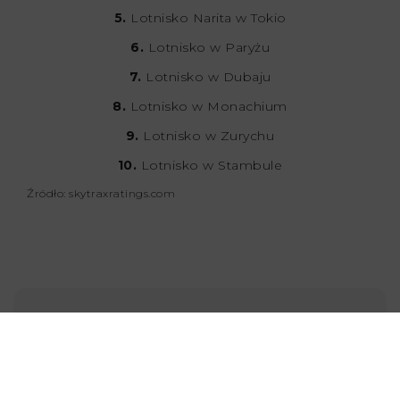
5.
Lotnisko Narita w Tokio
6.
Lotnisko w Paryżu
7.
Lotnisko w Dubaju
8.
Lotnisko w Monachium
9.
Lotnisko w Zurychu
10.
Lotnisko w Stambule
Źródło: skytraxratings.com
Wiktor Kusak
Student ekonomii pasjonujący
się podróżami i pieszymi
Autor:
wycieczkami górskimi. Jego
marzeniami są zwiedzenie Azji,