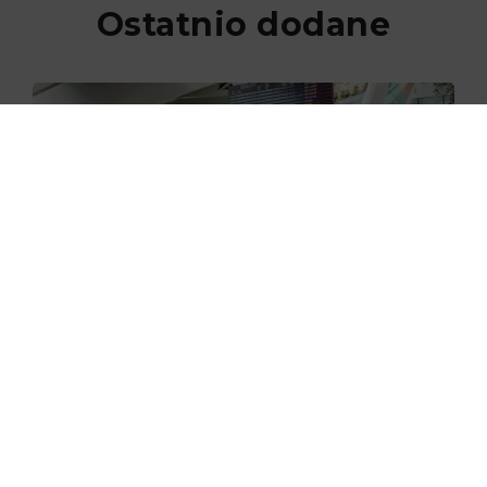
Ostatnio dodane
29.06.2026
Nowe skanery na lotnisku w
Gdańsku już zaczęły działać