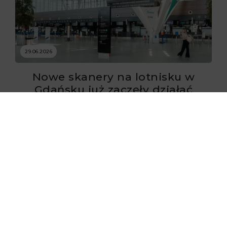
29.06.2026
Nowe skanery na lotnisku w
Gdańsku już zaczęły działać
29.06.2026
Flynas ponownie uruchomił loty
do Krakowa