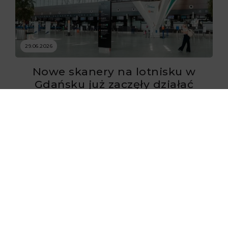
29.06.2026
Nowe skanery na lotnisku w
Gdańsku już zaczęły działać
29.06.2026
Flynas ponownie uruchomił loty
do Krakowa