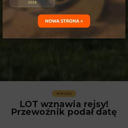
18.05.2020
LOT wznawia rejsy!
Przewoźnik podał datę