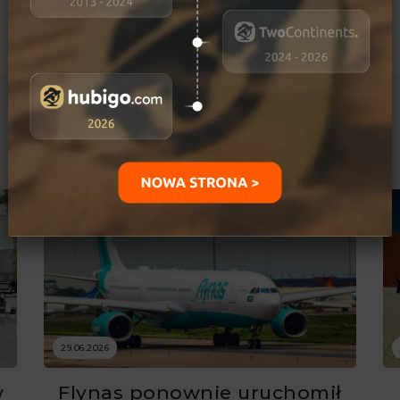
Ostatnio dodane
29.06.2026
w
Flynas ponownie uruchomił