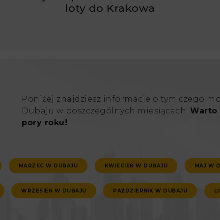
ć
loty do Krakowa
Poniżej znajdziesz informacje o tym czego m
Dubaju w poszczególnych miesiącach.
Warto 
pory roku!
MARZEC W DUBAJU
KWIECIEŃ W DUBAJU
MAJ W 
WRZESIEŃ W DUBAJU
PAŹDZIERNIK W DUBAJU
L