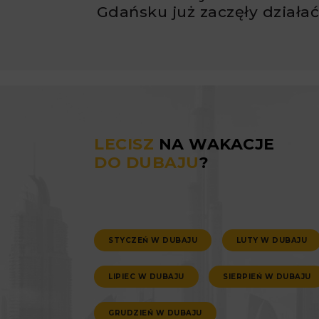
Gdańsku już zaczęły działa
LECISZ
NA WAKACJE
DO DUBAJU
?
STYCZEŃ W DUBAJU
LUTY W DUBAJU
LIPIEC W DUBAJU
SIERPIEŃ W DUBAJU
GRUDZIEŃ W DUBAJU