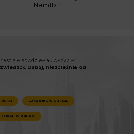
Namibii
ożesz się spodziewać będąc w
zwiedzać Dubaj, niezależnie od
DUBAJU
CZERWIEC W DUBAJU
ISTOPAD W DUBAJU