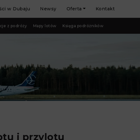
ci w Dubaju
Newsy
Oferta
Kontakt
cje z podróży
Mapy lotów
Księga podróżników
u i przylotu