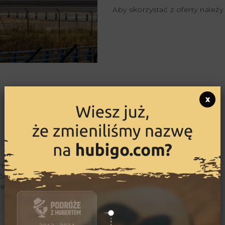
Aby skorzystać z oferty należy
x
ujący się podróżami i
órskimi. Jego marzeniami
kże przejechanie