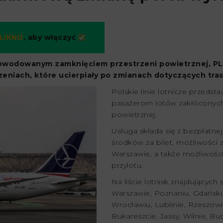
LIKNIJ
, aby włączyć
powodowanym zamknięciem przestrzeni powietrznej, P
zeniach, które ucierpiały po zmianach dotyczących tra
Polskie linie lotnicze przeds
pasażerom lotów zakłóconych
powietrznej.
Usługa składa się z bezpłatne
środków za bilet, możliwości
Warszawie, a także możliwości
przylotu.
Na liście lotnisk znajdujących 
Warszawie, Poznaniu, Gdańsku
Wrocławiu, Lublinie, Rzeszowi
Bukareszcie, Jassy, Wilnie, Bud