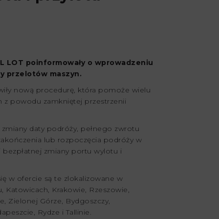
LL LOT poinformowały o wprowadzeniu
sy przelotów maszyn.
tawiły nową procedurę, która pomoże wielu
 z powodu zamkniętej przestrzenii
j zmiany daty podróży, pełnego zwrotu
 zakończenia lub rozpoczęcia podróży w
 bezpłatnej zmiany portu wylotu i
się w ofercie są te zlokalizowane w
, Katowicach, Krakowie, Rzeszowie,
e, Zielonej Górze, Bydgoszczy,
apeszcie, Rydze i Tallinie.