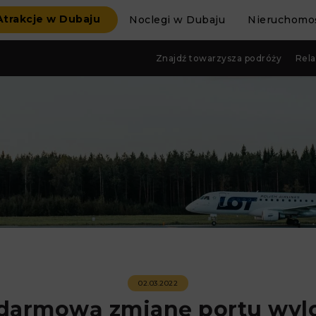
Atrakcje w Dubaju
Noclegi w Dubaju
Nieruchomoś
Znajdź towarzysza podróży
Rela
02.03.2022
 darmową zmianę portu wylot