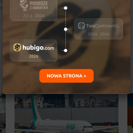
órskimi. Jego marzeniami
kże przejechanie
Ostatnio dodane