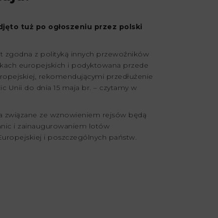
jęto tuż po ogłoszeniu przez polski
st zgodna z polityką innych przewoźników
ynkach europejskich i podyktowana przede
uropejskiej, rekomendującymi przedłużenie
c Unii do dnia 15 maja br. – czytamy w
ia związane ze wznowieniem rejsów będą
nic i zainaugurowaniem lotów
uropejskiej i poszczególnych państw.