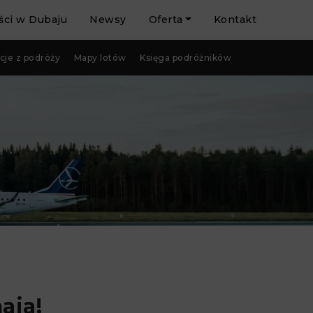
ci w Dubaju
Newsy
Oferta
Kontakt
cje z podróży
Mapy lotów
Księga podróżników
aja!