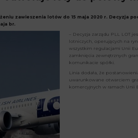
eniu zawieszenia lotów do 15 maja 2020 r. Decyzja pod
ja br.
– Decyzja zarządu PLL LOT je
lotniczych, operujących na r
wszystkim regulacjami Unii E
zamknięcia zewnętrznych grani
komunikacie spółki.
Linia dodała, że postanowien
uwarunkowane otwarciem gra
komercyjnych w ramach Unii E