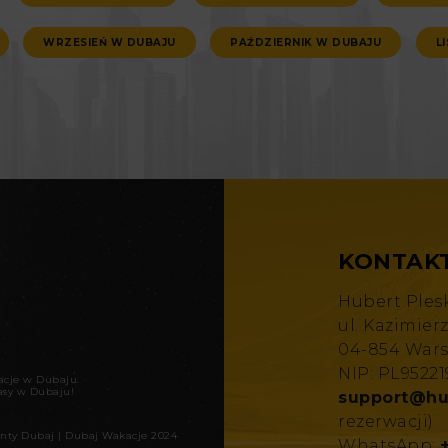
WRZESIEŃ W DUBAJU
PAŹDZIERNIK W DUBAJU
L
KONTAK
Hubert Ples
ul. Kazimier
04-854 War
NIP: PL9522
kacje w Dubaju
.
asy w Dubaju!
support@hu
rezerwacji)
nty Dubaj
|
Dubaj Wakacje 2024
WhatsApp: