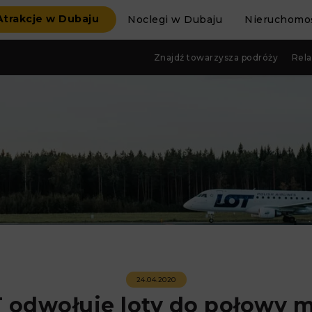
Atrakcje w Dubaju
Noclegi w Dubaju
Nieruchomoś
Znajdź towarzysza podróży
Rela
24.04.2020
 odwołuje loty do połowy m