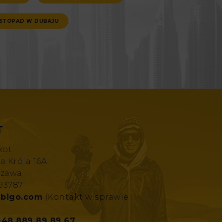
ISTOPAD W DUBAJU
T
kot
za Króla 16A
szawa
193787
bigo.com
(Kontakt w sprawie
+48 889 89 89 67