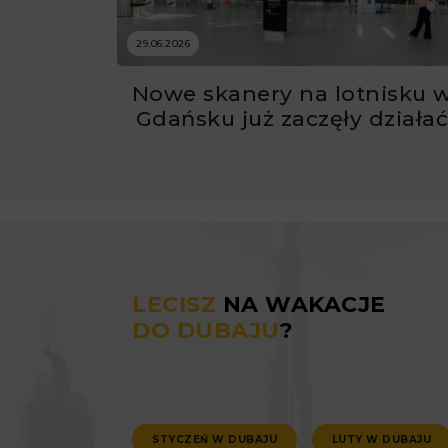
29.06.2026
Nowe skanery na lotnisku 
Gdańsku już zaczęły działa
LECISZ
NA WAKACJE
DO DUBAJU
?
STYCZEŃ W DUBAJU
LUTY W DUBAJU