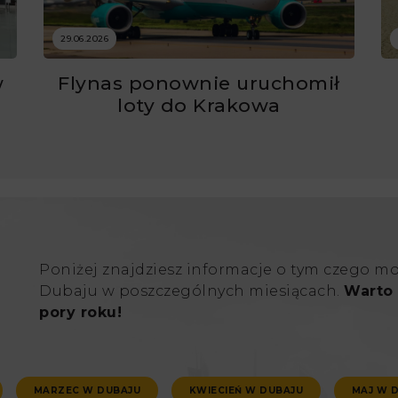
29.06.2026
w
Flynas ponownie uruchomił
ć
loty do Krakowa
Poniżej znajdziesz informacje o tym czego m
Dubaju w poszczególnych miesiącach.
Warto 
pory roku!
MARZEC W DUBAJU
KWIECIEŃ W DUBAJU
MAJ W 