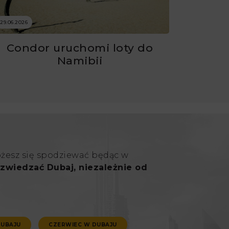
29.06.2026
Condor uruchomi loty do
Namibii
ożesz się spodziewać będąc w
zwiedzać Dubaj, niezależnie od
DUBAJU
CZERWIEC W DUBAJU