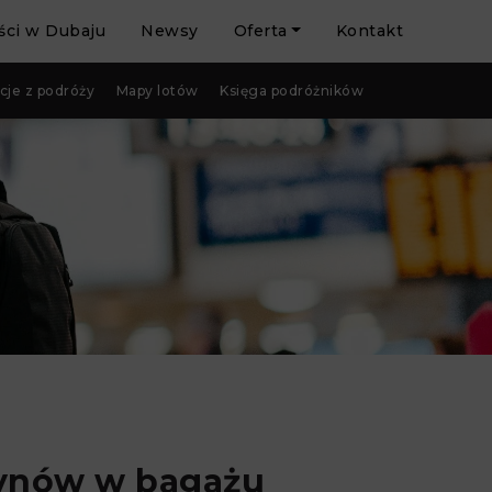
ci w Dubaju
Newsy
Oferta
Kontakt
cje z podróży
Mapy lotów
Księga podróżników
płynów w bagażu