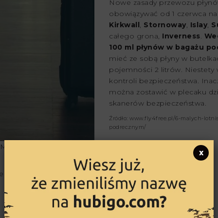
Nowe zasady przewozu płynó
obowiązywać od 1 czerwca na 
Kirkwall
,
Stornoway
,
Islay
,
S
całego grona,
Inverness
.
Wed
100 ml płynów w bagażu po
mieć ze sobą płyny w butelk
pojemności 2 litrów. Niestety
kontroli bezpieczeństwa. Inacz
można zostawić w plecaku dzi
skanerów bezpieczeństwa.
Źródło: www.fly4free.pl/6-malych-lotn
podrecznym/
 Michał Parzuchowski,
x
te Lūsiņa, Unsplash