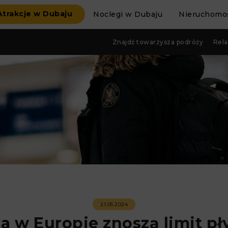
Atrakcje w Dubaju
Noclegi w Dubaju
Nieruchomoś
Znajdź towarzysza podróży
Rela
21.05.2024
ka w Europie znoszą limit 