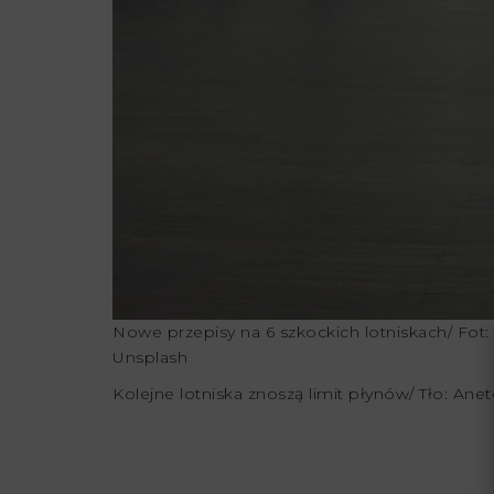
Nowe przepisy na 6 szkockich lotniskach/ Fot:
Unsplash
Kolejne lotniska znoszą limit płynów/ Tło: Ane