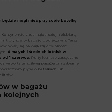
r będzie mógł mieć przy sobie butelkę
 Kontynencie znosi najbardziej nielubianą
 limit płynów w bagażu podręcznym. Teraz
decydowały się na większą dowolność
wym.
6 małych i średnich lotnisk w
y od 1 czerwca.
Porty lotnicze zarządzane
nds Airports umożliwią pasażerom zabranie
podręcznym płyny w butelkach lub
litrów.
nów w bagażu
 kolejnych