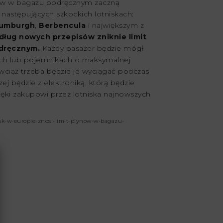
w w bagażu podręcznym zaczną
następujących szkockich lotniskach:
umburgh
,
Berbencula
i największym z
ług nowych przepisów zniknie limit
dręcznym.
Każdy pasażer będzie mógł
ach lub pojemnikach o maksymalnej
 wciąż trzeba będzie je wyciągać podczas
ej będzie z elektroniką, którą będzie
ęki zakupowi przez lotniska najnowszych
isk-w-europie-znosi-limit-plynow-w-bagazu-