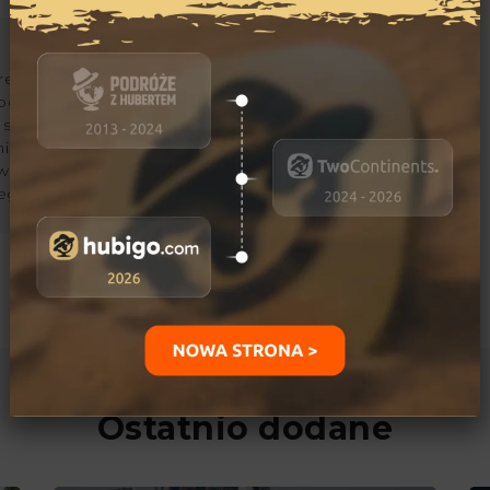
reportażysta i podróżnik.
podcastów i copywritter.
zukać historii ludzi
nik Wietnamu,
 Arabskich i państw
ego.
Ostatnio dodane