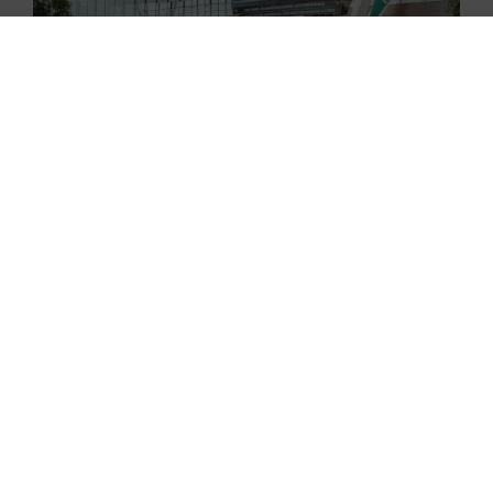
29.06.2026
Nowe skanery na lotnisku w
Gdańsku już zaczęły działać
29.06.2026
Flynas ponownie uruchomił loty
do Krakowa