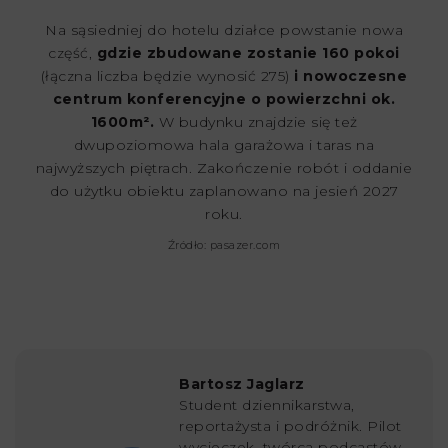
Na sąsiedniej do hotelu działce powstanie nowa
część,
gdzie zbudowane zostanie 160 pokoi
(łączna liczba będzie wynosić 275)
i nowoczesne
centrum konferencyjne o powierzchni ok.
1600m².
W budynku znajdzie się też
dwupoziomowa hala garażowa i taras na
najwyższych piętrach. Zakończenie robót i oddanie
do użytku obiektu zaplanowano na jesień 2027
roku.
Źródło: pasazer.com
Bartosz Jaglarz
Student dziennikarstwa,
reportażysta i podróżnik. Pilot
wycieczek, twórca podcastów