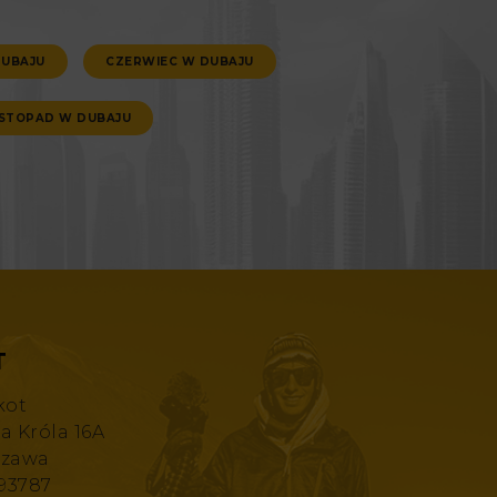
DUBAJU
CZERWIEC W DUBAJU
ISTOPAD W DUBAJU
T
kot
za Króla 16A
szawa
193787