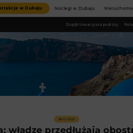
Atrakcje w Dubaju
Noclegi w Dubaju
Nieruchomoś
Znajdź towarzysza podróży
Rela
08.12.2020
a: władze przedłużają obost