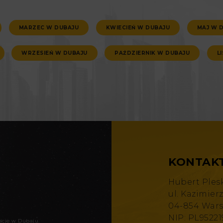
MARZEC W DUBAJU
KWIECIEŃ W DUBAJU
MAJ W 
WRZESIEŃ W DUBAJU
PAŹDZIERNIK W DUBAJU
L
KONTAK
Hubert Ples
ul. Kazimier
04-854 War
NIP: PL9522
kacje w Dubaju
.