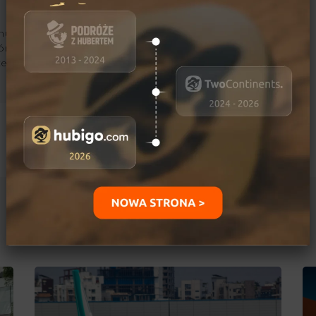
ujący się podróżami i
órskimi. Jego marzeniami
kże przejechanie
Ostatnio dodane