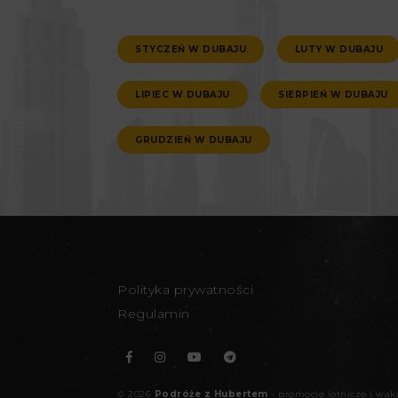
STYCZEŃ W DUBAJU
LUTY W DUBAJU
LIPIEC W DUBAJU
SIERPIEŃ W DUBAJU
GRUDZIEŃ W DUBAJU
Polityka prywatności
Regulamin
©
2026
Podróże z Hubertem
- promocje lotnicze i wa