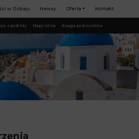
ci w Dubaju
Newsy
Oferta
Kontakt
cje z podróży
Mapy lotów
Księga podróżników
rzenia