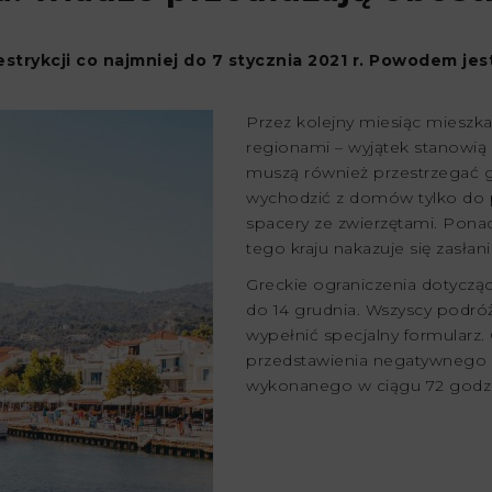
strykcji co najmniej do 7 stycznia 2021 r. Powodem jes
Przez kolejny miesiąc mieszk
regionami – wyjątek stanowią
muszą również przestrzegać g
wychodzić z domów tylko do pra
spacery ze zwierzętami. Pona
tego kraju nakazuje się zasłan
Greckie ograniczenia dotyczą
do 14 grudnia. Wszyscy podró
wypełnić specjalny formularz.
przedstawienia negatywnego w
wykonanego w ciągu 72 godzi