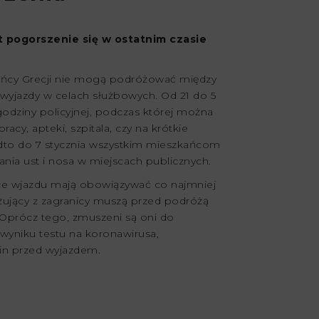
t pogorszenie się w ostatnim czasie
ańcy Grecji nie mogą podróżować między
 wyjazdy w celach służbowych. Od 21 do 5
odziny policyjnej, podczas której można
cy, apteki, szpitala, czy na krótkie
dto do 7 stycznia wszystkim mieszkańcom
iania ust i nosa w miejscach publicznych.
ce wjazdu mają obowiązywać co najmniej
żujący z zagranicy muszą przed podróżą
 Oprócz tego, zmuszeni są oni do
yniku testu na koronawirusa,
n przed wyjazdem.