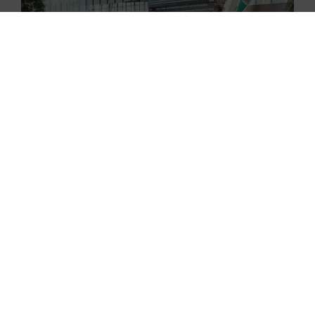
29.06.2026
Nowe skanery na lotnisku w
Gdańsku już zaczęły działać
29.06.2026
Flynas ponownie uruchomił loty
do Krakowa