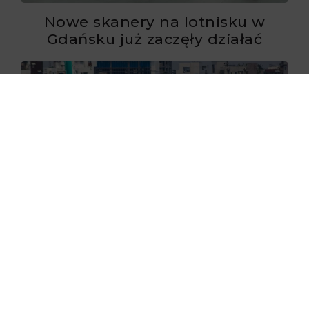
Nowe skanery na lotnisku w
Gdańsku już zaczęły działać
29.06.2026
Flynas ponownie uruchomił loty
do Krakowa