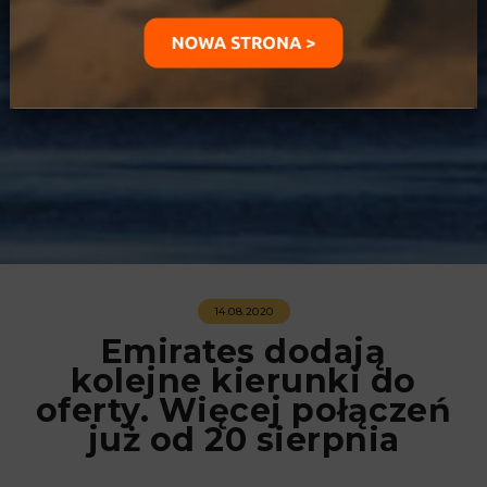
14.08.2020
Emirates dodają
kolejne kierunki do
oferty. Więcej połączeń
już od 20 sierpnia