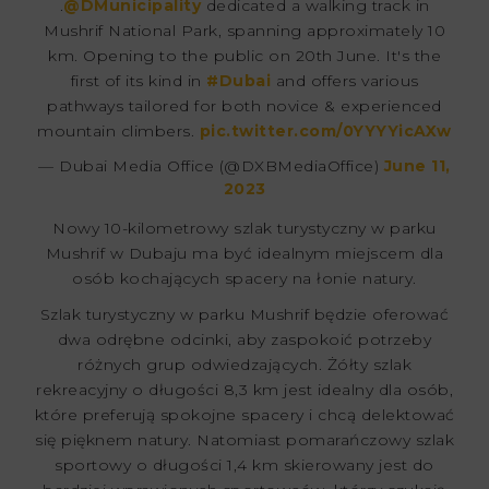
.
@DMunicipality
dedicated a walking track in
Mushrif National Park, spanning approximately 10
km. Opening to the public on 20th June. It's the
first of its kind in
#Dubai
and offers various
pathways tailored for both novice & experienced
mountain climbers.
pic.twitter.com/0YYYYicAXw
— Dubai Media Office (@DXBMediaOffice)
June 11,
2023
Nowy 10-kilometrowy szlak turystyczny w parku
Mushrif w Dubaju ma być idealnym miejscem dla
osób kochających spacery na łonie natury.
Szlak turystyczny w parku Mushrif będzie oferować
dwa odrębne odcinki, aby zaspokoić potrzeby
różnych grup odwiedzających. Żółty szlak
rekreacyjny o długości 8,3 km jest idealny dla osób,
które preferują spokojne spacery i chcą delektować
się pięknem natury. Natomiast pomarańczowy szlak
sportowy o długości 1,4 km skierowany jest do