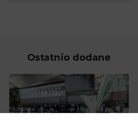
Ostatnio dodane
29.06.2026
Nowe skanery na lotnisku w