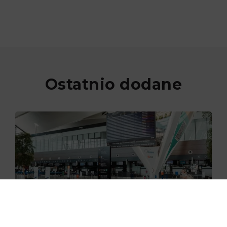
Ostatnio dodane
29.06.2026
Nowe skanery na lotnisku w