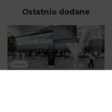
Ostatnio dodane
29.06.2026
Nowe skanery na lotnisku w
Gdańsku już zaczęły działać