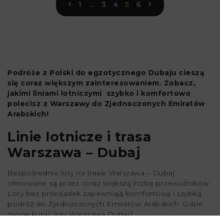
1
…
3
4
5
6
Podróże z Polski do egzotycznego Dubaju cieszą
się coraz większym zainteresowaniem. Zobacz,
jakimi liniami lotniczymi szybko i komfortowo
polecisz z Warszawy do Zjednoczonych Emiratów
Arabskich!
Linie lotnicze i trasa
Warszawa – Dubaj
Bezpośrednie loty na trasie Warszawa – Dubaj
oferowane są przez coraz większą liczbę przewoźników.
Loty bez przesiadek zapewniają komfortową i szybką
podróż do Zjednoczonych Emiratów Arabskich. Gdzie
mogę kupić loty Warszawa Dubaj?